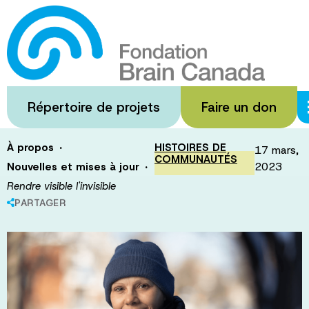
Passer
au
Rendre visible
contenu
principal
l'invisible
Répertoire de projets
Faire un don
·
À propos
HISTOIRES DE
17 mars,
COMMUNAUTÉS
·
2023
Nouvelles et mises à jour
Rendre visible l'invisible
PARTAGER