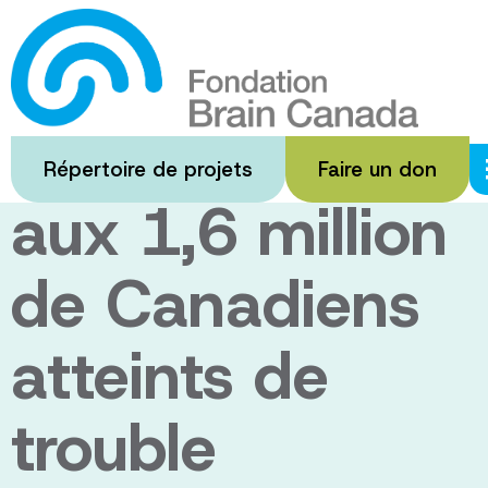
Passer
au
La recherche
contenu
principal
redonne espoir
Répertoire de projets
Faire un don
aux 1,6 million
de Canadiens
atteints de
trouble