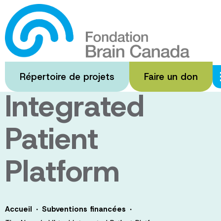
Passer
au
The Neuro’s
contenu
principal
Virtual
Répertoire de projets
Faire un don
Integrated
Patient
Platform
·
·
Accueil
Subventions financées