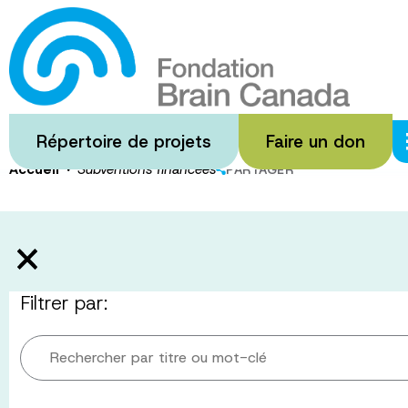
Passer
au
Subventions
contenu
principal
Répertoire de projets
Faire un don
·
Accueil
Subventions financées
PARTAGER
Filtrer par:
Rechercher par titre ou mot-clé