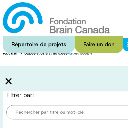
Passer
au
Subventions
contenu
principal
Répertoire de projets
Faire un don
·
Accueil
Subventions financées
PARTAGER
Filtrer par:
Rechercher par titre ou mot-clé