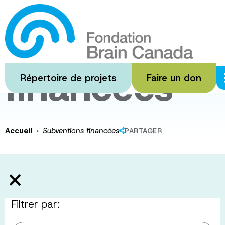
Passer
au
Subventions
contenu
principal
financées
Répertoire de projets
Faire un don
·
Accueil
Subventions financées
PARTAGER
Filtrer par: