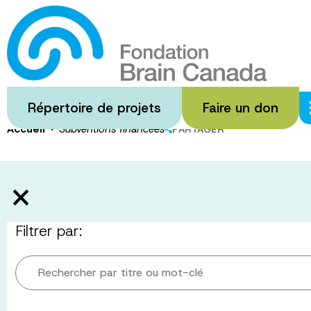
Passer
au
Subventions
contenu
principal
Répertoire de projets
Faire un don
·
Accueil
Subventions financées
PARTAGER
Filtrer par:
Rechercher par titre ou mot-clé